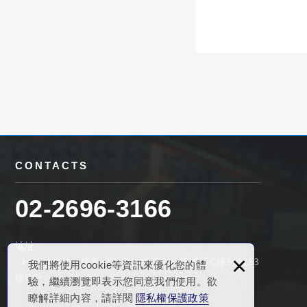
CONTACTS
02-2696-3166
地址
×
新北市汐止區新台五路１段
東方科學園區C棟
96號13
我們將使用cookie等資訊來優化您的體
樓C戶
驗，繼續瀏覽即表示您同意我們使用。欲
瞭解詳細內容，請詳閱
隱私權保護政策